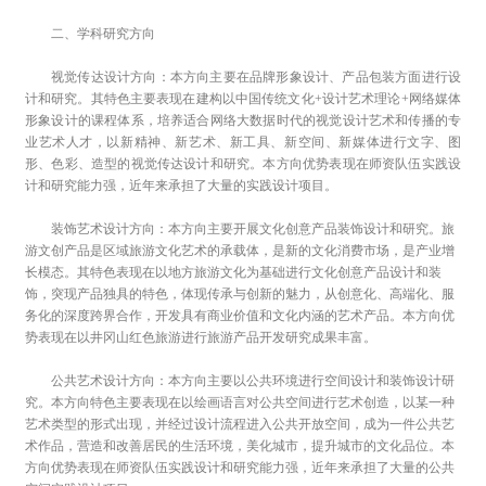
二、学科研究方向
视觉传达设计方向：本方向主要在品牌形象设计、产品包装方面进行设
计和研究。
其特色主要表现在建构以中国传统文化
+
设计艺术理论
+
网络媒体
形象设计的课程体系，培养适合网络大数据时代的视觉设计艺术和传播的专
业艺术人才，以新精神、新艺术、新工具、新空间、新媒体进行文字、图
形、色彩、造型的视觉传达设计和研究。本方向优势表现在师资队伍实践设
计和研究能力强，近年来承担了大量的实践设计项目。
装饰艺术设计方向：
本方向主要开展文化创意产品装饰设计和研究。
旅
游文创产品是区域旅游文化艺术的承载体，是新的文化消费市场，是产业增
长模态。其特色表现在以地方旅游文化为基础进行文化创意产品设计和装
饰，突现产品独具的特色，体现传承与创新的魅力，从创意化、高端化、服
务化的深度跨界合作，开发具有商业价值和文化内涵的艺术产品。本方向优
势表现在以井冈山红色旅游进行旅游产品开发研究成果丰富。
公共艺术设计方向：
本方向主要以公共环境进行空间设计和装饰设计研
究。
本方向特色主要表现在以绘画语言对公共空间进行艺术创造，以某一种
艺术类型的形式出现，并经过设计流程进入公共开放空间，成为一件公共艺
术作品，营造和改善居民的生活环境，美化城市，提升城市的文化品位。本
方向优势表现在师资队伍实践设计和研究能力强，近年来承担了大量的公共