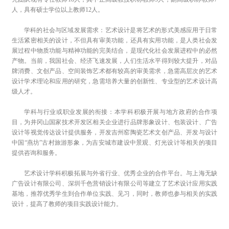
人，具有硕士学位以上教师
12
人。
学科的社会与区域发展需求
：艺术设计是将艺术的形式美感应用于日常
生活紧密相关的设计，不但具有审美功能，还具有实用功能，是人类社会发
展过程中物质功能与精神功能的完美结合，是现代化社会发展进程中的必然
产物。当前，我国社会、经济飞速发展，人们生活水平得到较大提升，对品
牌消费、文创产品、空间装饰艺术都有较高的审美需求，急需高层次的艺术
设计学术理论和应用的研究，急需培养大量的创新性、专业型的艺术设计高
级人才。
学科与行业或职业发展的衔接：
本学科积极开展与地方政府的合作项
目，为井冈山国家技术开发区相关企业进行品牌形象设计、包装设计、广告
设计等视觉传达设计提供服务，开发吉州窑陶瓷艺术文创产品、开发与设计
中国
“燕坊”古村旅游形象，为吉安城市建设中景观、灯光设计等相关的项目
提供咨询和服务。
艺术设计学科积极拓展与外省行业、优秀企业的合作平台。与上海无缺
广告设计有限公司、深圳千色营销设计有限公司等建立了艺术设计应用实践
基地，推荐优秀学生到合作单位实践、见习，同时，教师也参与相关的实践
设计，提高了教师的项目实践设计能力。