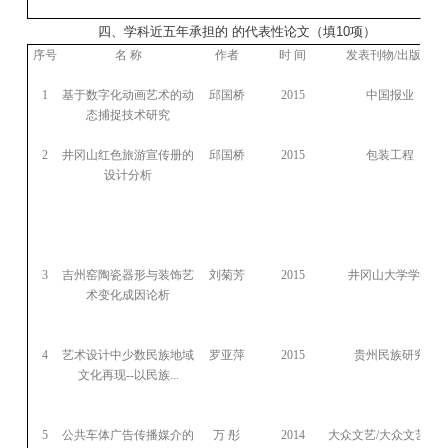
四、学科近五年承担的
的代表性论文
（填
10
项）
序号
名
称
作者
时
间
发表刊物
/
出版社
1
基于数字化动画艺术的动
邱国桥
2015
中国报业
态捕捉技术研究
2
井冈山红色旅游宣传册的
邱国桥
2015
包装工程
设计分析
3
吉州窑陶瓷器形与装饰艺
刘菊芳
2015
井冈山大学学报
术变化成因论析
4
艺术设计中少数民族地域
罗亚萍
2015
贵州民族研究
文化再现
--
以民族
...
5
公共车体广告传播媒介的
万
彤
2014
大众文艺
/
大众文艺杂