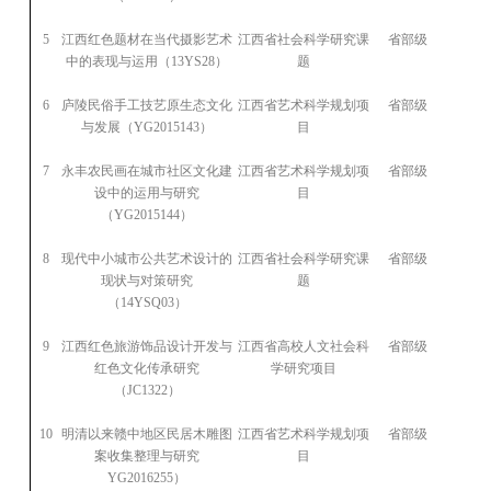
5
江西红色题材在当代摄影艺术
江西省社会科学研究课
省部级
2013
中的表现与运用（
13YS28
）
题
6
庐陵民俗手工技艺原生态文化
江西省艺术科学规划项
省部级
2015
与发展（
YG2015143
）
目
7
永丰农民画在城市社区文化建
江西省艺术科学规划项
省部级
2015
设中的运用与研究
目
（
YG2015144
）
8
现代中小城市公共艺术设计的
江西省社会科学研究课
省部级
2014
现状与对策研究
题
（
14YSQ03
）
9
江西红色旅游饰品设计开发与
江西省高校人文社会科
省部级
2013
红色文化传承研究
学研究项目
（
JC1322
）
10
明清以来赣中地区民居木雕图
江西省艺术科学规划项
省部级
2016
案收集整理与研究
目
YG2016255
）