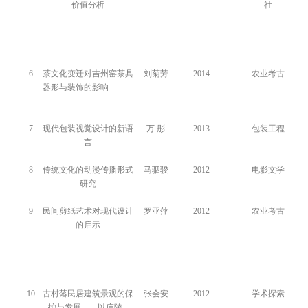
价值分析
社
6
茶文化变迁对吉州窑茶具
刘菊芳
2014
农业考古
器形与装饰的影响
7
现代包装视觉设计的新语
万
彤
2013
包装工程
言
8
传统文化的动漫传播形式
马驷骏
2012
电影文学
研究
9
民间剪纸艺术对现代设计
罗亚萍
2012
农业考古
的启示
10
古村落民居建筑景观的保
张会安
2012
学术探索
护与发展——以庐陵
...