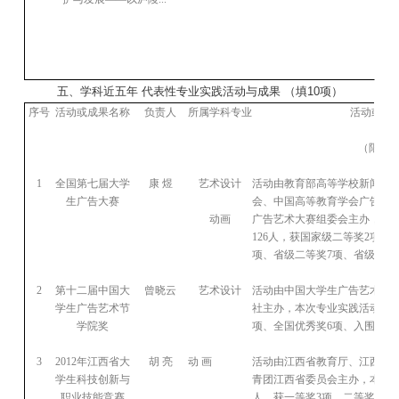
五、学科近五年
代表性专业实践活动与成果
（填
10
项）
序号
活动或成果名称
负责人
所属学科专业
活动或成
（限
200
1
全国第七届大学
康
煜
艺术设计
活动由教育部高等学校新闻传
生广告大赛
会、中国高等教育学会广告教
动画
广告艺术大赛组委会主办，本
126
人，获国家级二等奖
2
项、
项、省级二等奖
7
项、省级三等
2
第十二届中国大
曾晓云
艺术设计
活动由中国大学生广告艺术节
学生广告艺术节
社主办，本次专业实践活动参
学院奖
项、全国优秀奖
6
项、入围奖
13
3
2012
年江西省大
胡
亮
动
画
活动由江西省教育厅、江西省
学生科技创新与
青团江西省委员会主办，本次
职业技能竞赛
人，获一等奖
3
项、二等奖
4
项