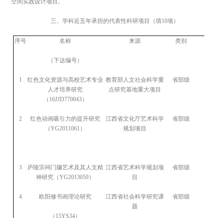
空间实践设计项目。
三、
学科近五年承担的
代表性科研项目
（填
10
项）
序号
名称
来源
类别
研究
（下达编号）
1
红色文化资源与高校艺术专业
教育部人文社会科学重
省部级
2016
人才培养研究
点研究基地重大项目
（
16JJD770043
）
2
红色动画吸引力的提升研究
江西省文化厅艺术科学
省部级
2011
（
YG2011061
）
规划项目
3
庐陵宗祠门牖艺术及其人文精
江西省艺术科学规划项
省部级
2013
神研究（
YG2013059
）
目
4
欧阳修书画理论研究
江西省社会科学研究课
省部级
2015
题
（
15YS34
）