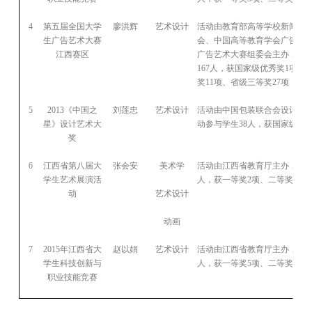
4
第五届全国大学
廖洪辉
艺术设计
活动由教育部高等学校新闻传
生广告艺术大赛
会、中国高等教育学会广告教
江西赛区
广告艺术大赛组委会主办，本
167
人，获国家级优秀奖
1
项、
奖
11
项、省级三等奖
27
项
5
2013
《中国之
刘莲忠
艺术设计
活动由中国包装联合会设计委
星》设计艺术大
动参与学生
38
人，获国家级优
奖
6
江西省第八届大
张会安
美术学
活动由江西省教育厅主办，本
学生艺术展演活
人，获一等奖
2
项、二等奖
8
项
动
艺术设计
动画
7
2015
年江西省大
赵以娟
艺术设计
活动由江西省教育厅主办，本
学生科技创新与
人，获一等奖
5
项、二等奖
10
项
职业技能竞赛